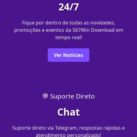
24/7
Fique por dentro de todas as novidades,
promoções e eventos da 567Win Download em
tempo real!
Ver Notícias
💬 Suporte Direto
Chat
Suporte direto via Telegram, respostas rápidas e
atendimento personalizado!