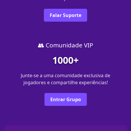
Falar Suporte
👥 Comunidade VIP
1000+
Junte-se a uma comunidade exclusiva de
jogadores e compartilhe experiências!
Entrar Grupo