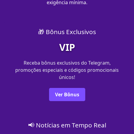
exigência mínima.
🎁 Bônus Exclusivos
VIP
Receba bônus exclusivos do Telegram,
promoções especiais e códigos promocionais
únicos!
Ver Bônus
📢 Notícias em Tempo Real