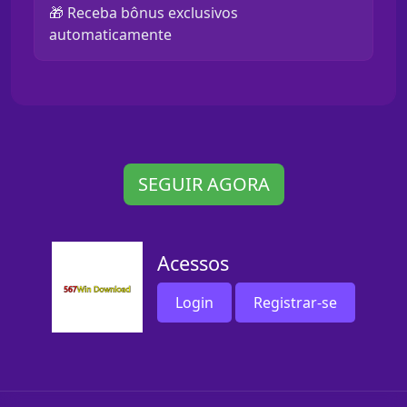
🎁 Receba bônus exclusivos
automaticamente
SEGUIR AGORA
Acessos
Login
Registrar-se